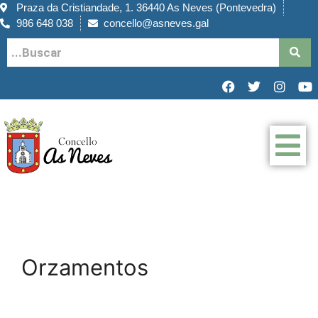
Praza da Cristiandade, 1. 36440 As Neves (Pontevedra)
986 648 038
concello@asneves.gal
Orzamentos