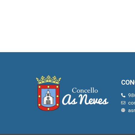
CON
98
co
as