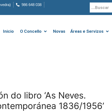
evedra)
986 648 038
Inicio
O Concello
Novas
Áreas e Servizos
n do libro ‘As Neves.
Contemporánea 1836/1956’