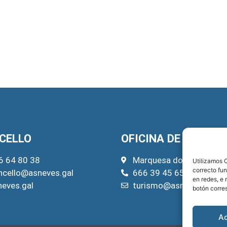
CELLO
OFICINA DE TURISM
6 64 80 38
Marquesa do Pazo, 22
Utilizamos C
correcto fu
ncello@asneves.gal
666 39 45 65
en redes, e 
neves.gal
turismo@asneves.gal
botón corre
A