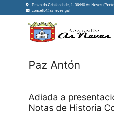
Praza da Cristiandade, 1. 36440 As Neves (Pont
concello@asneves.gal
Paz Antón
Adiada a presentació
Notas de Historia 