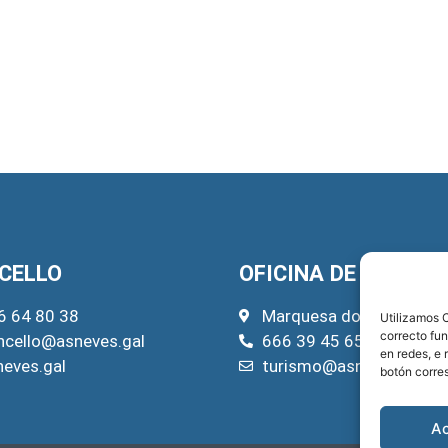
CELLO
OFICINA DE TURISM
6 64 80 38
Marquesa do Pazo, 22
Utilizamos C
correcto fu
ncello@asneves.gal
666 39 45 65
en redes, e 
neves.gal
turismo@asneves.gal
botón corre
A