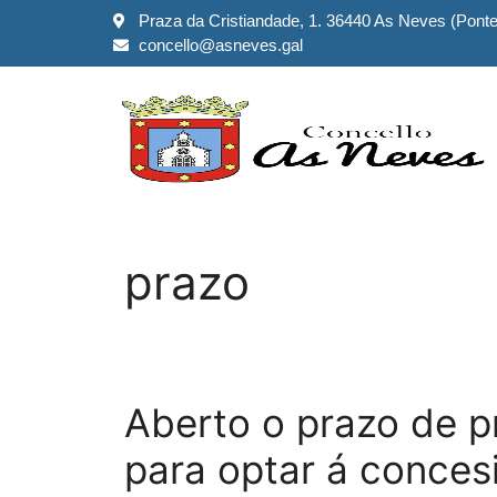
Praza da Cristiandade, 1. 36440 As Neves (Pont
concello@asneves.gal
prazo
Aberto o prazo de p
para optar á conces