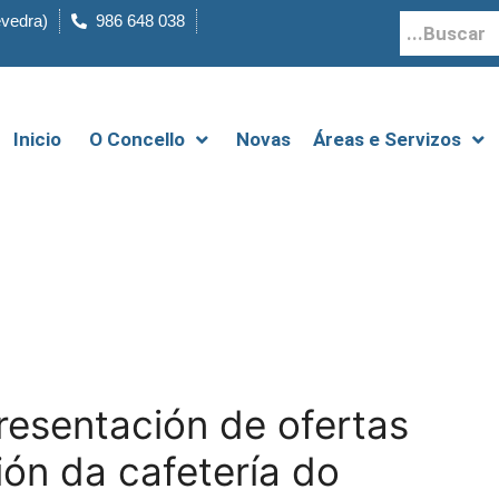
evedra)
986 648 038
Inicio
O Concello
Novas
Áreas e Servizos
resentación de ofertas
ión da cafetería do