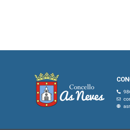
CON
98
co
as