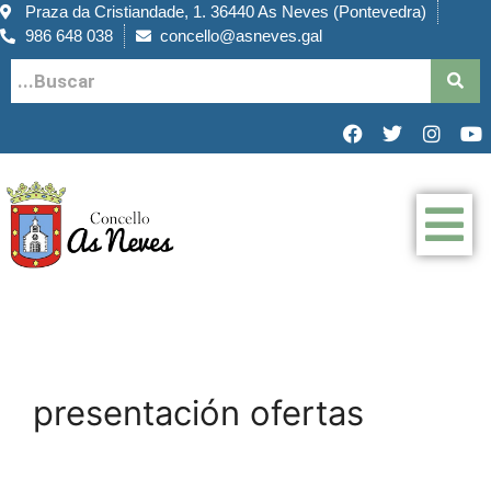
Praza da Cristiandade, 1. 36440 As Neves (Pontevedra)
986 648 038
concello@asneves.gal
presentación ofertas