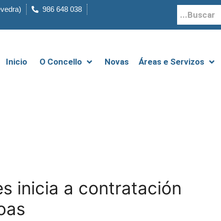
evedra)
986 648 038
Inicio
O Concello
Novas
Áreas e Servizos
 inicia a contratación
oas