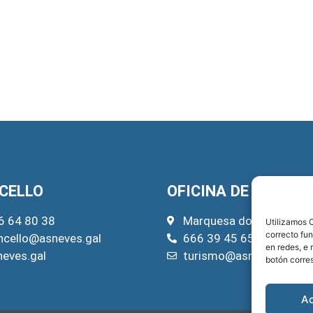
CELLO
OFICINA DE TURISM
6 64 80 38
Marquesa do Pazo, 22
Utilizamos C
correcto fu
ncello@asneves.gal
666 39 45 65
en redes, e 
neves.gal
turismo@asneves.gal
botón corre
A