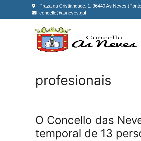
Praza da Cristiandade, 1. 36440 As Neves (Pont
concello@asneves.gal
profesionais
O Concello das Neves
temporal de 13 pers