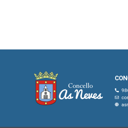
CON
98
co
as