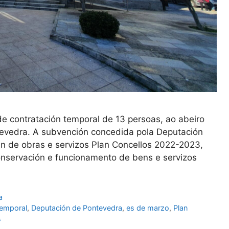
de contratación temporal de 13 persoas, ao abeiro
tevedra. A subvención concedida pola Deputación
an de obras e servizos Plan Concellos 2022-2023,
onservación e funcionamento de bens e servizos
a
temporal
,
Deputación de Pontevedra
,
es de marzo
,
Plan
s