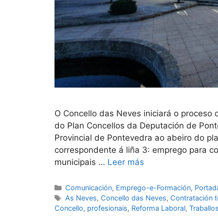
O Concello das Neves iniciará o proceso 
do Plan Concellos da Deputación de Pon
Provincial de Pontevedra ao abeiro do pl
correspondente á liña 3: emprego para c
municipais …
Leer más
Comunicación
,
Emprego-e-Formación
,
Portad
As Neves
,
Concello das Neves
,
Contratación 
Concello
,
profesionais
,
Reforma Laboral
,
Traballo