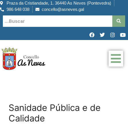
Praza da Cristiandade, 1. 36440 As Neves (Pontevedra)
986 648 038
concello@asneves.gal
Sanidade Pública e de
Calidade