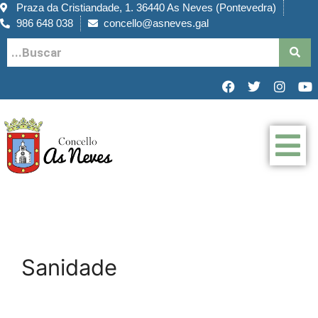
Praza da Cristiandade, 1. 36440 As Neves (Pontevedra)
986 648 038
concello@asneves.gal
Sanidade