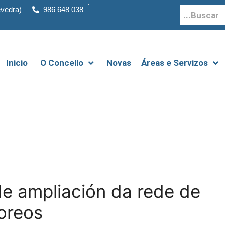
evedra)
986 648 038
Inicio
O Concello
Novas
Áreas e Servizos
e ampliación da rede de
oreos