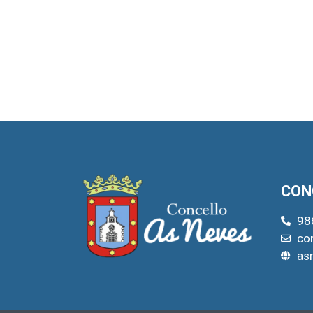
CON
98
co
as