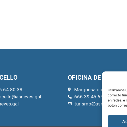
CELLO
OFICINA DE TURISM
6 64 80 38
Marquesa do Pazo, 22
Utilizamos C
correcto fu
ncello@asneves.gal
666 39 45 65
en redes, e 
neves.gal
turismo@asneves.gal
botón corre
A