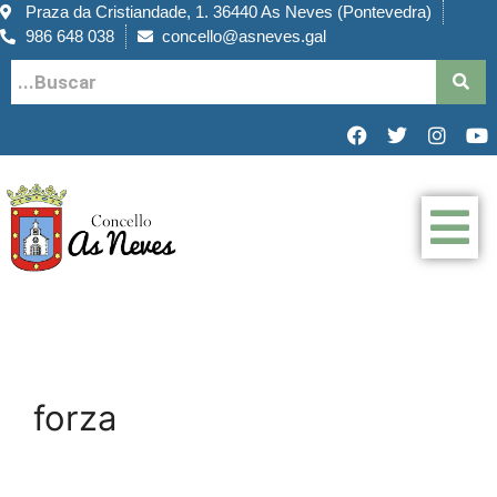
Praza da Cristiandade, 1. 36440 As Neves (Pontevedra)
986 648 038
concello@asneves.gal
forza