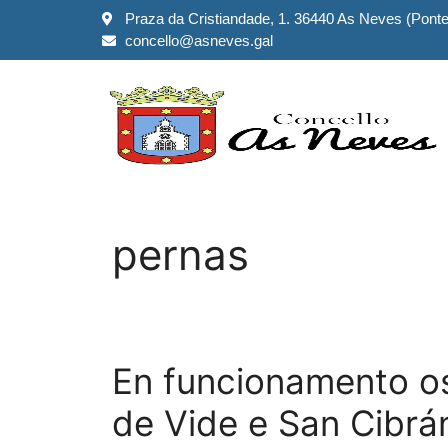
Praza da Cristiandade, 1. 36440 As Neves (Pont
concello@asneves.gal
pernas
En funcionamento o
de Vide e San Cibrá