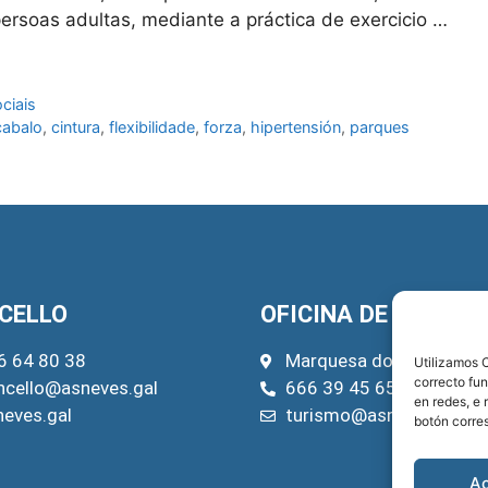
rsoas adultas, mediante a práctica de exercicio …
ciais
cabalo
,
cintura
,
flexibilidade
,
forza
,
hipertensión
,
parques
CELLO
OFICINA DE TURISM
6 64 80 38
Marquesa do Pazo, 22
Utilizamos C
correcto fu
ncello@asneves.gal
666 39 45 65
en redes, e 
neves.gal
turismo@asneves.gal
botón corre
A