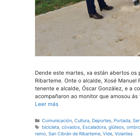
Dende este martes, xa están abertos os 
Ribarteme. Onte o alcalde, Xosé Manuel 
tenente e alcalde, Óscar González, e a co
acompañaron ao monitor que amosou ás ve
Leer más
Comunicación
,
Cultura
,
Deportes
,
Portada
,
Ser
bicicleta
,
cóvados
,
Escaladora
,
glúteos
,
ombr
remo
,
San Cibrán de Ribarteme
,
Vide
,
Volantes