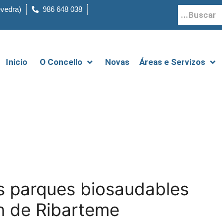
evedra)
986 648 038
Inicio
O Concello
Novas
Áreas e Servizos
s parques biosaudables
n de Ribarteme