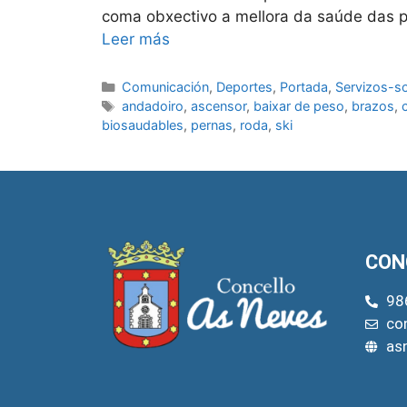
coma obxectivo a mellora da saúde das pe
Leer más
Comunicación
,
Deportes
,
Portada
,
Servizos-so
andadoiro
,
ascensor
,
baixar de peso
,
brazos
,
biosaudables
,
pernas
,
roda
,
ski
CON
98
co
as