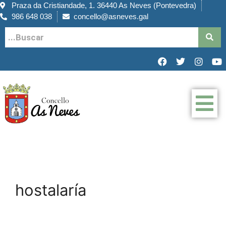
Praza da Cristiandade, 1. 36440 As Neves (Pontevedra)
986 648 038
concello@asneves.gal
hostalaría