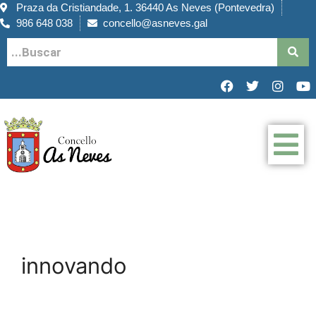
Praza da Cristiandade, 1. 36440 As Neves (Pontevedra)
986 648 038
concello@asneves.gal
innovando