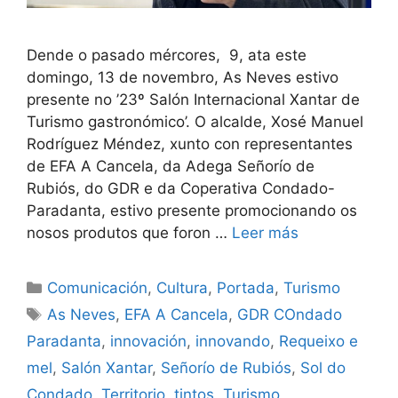
Dende o pasado mércores, 9, ata este
domingo, 13 de novembro, As Neves estivo
presente no ’23º Salón Internacional Xantar de
Turismo gastronómico’. O alcalde, Xosé Manuel
Rodríguez Méndez, xunto con representantes
de EFA A Cancela, da Adega Señorío de
Rubiós, do GDR e da Coperativa Condado-
Paradanta, estivo presente promocionando os
nosos produtos que foron …
Leer más
Comunicación
,
Cultura
,
Portada
,
Turismo
As Neves
,
EFA A Cancela
,
GDR COndado
Paradanta
,
innovación
,
innovando
,
Requeixo e
mel
,
Salón Xantar
,
Señorío de Rubiós
,
Sol do
Condado
,
Territorio
,
tintos
,
Turismo