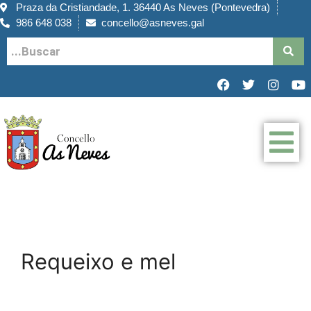
Praza da Cristiandade, 1. 36440 As Neves (Pontevedra)
986 648 038
concello@asneves.gal
Requeixo e mel