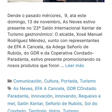
Dende o pasado mércores, 9, ata este
domingo, 13 de novembro, As Neves estivo
presente no ’23º Salón Internacional Xantar de
Turismo gastronómico’. O alcalde, Xosé Manuel
Rodríguez Méndez, xunto con representantes
de EFA A Cancela, da Adega Señorío de
Rubiós, do GDR e da Coperativa Condado-
Paradanta, estivo presente promocionando os
nosos produtos que foron …
Leer más
Comunicación
,
Cultura
,
Portada
,
Turismo
As Neves
,
EFA A Cancela
,
GDR COndado
Paradanta
,
innovación
,
innovando
,
Requeixo e
mel
,
Salón Xantar
,
Señorío de Rubiós
,
Sol do
Condado
,
Territorio
,
tintos
,
Turismo