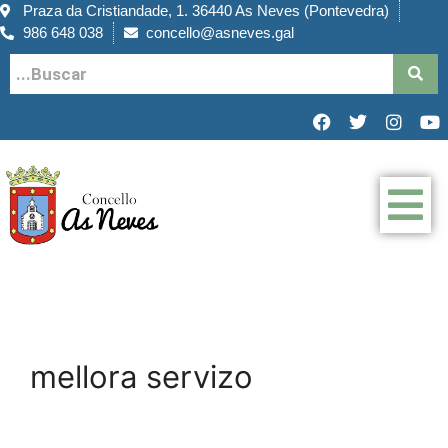
Praza da Cristiandade, 1. 36440 As Neves (Pontevedra)
986 648 038
concello@asneves.gal
mellora servizo