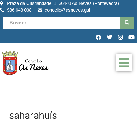
Praza da Cristiandade, 1. 36440 As Neves (Pontevedra)
986 648 038
concello@asneves.gal
saharahuís