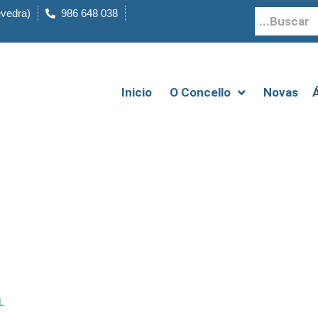
evedra)
986 648 038
Inicio
O Concello
Novas
sociais
L