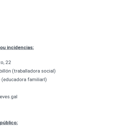
ou incidencias:
o, 22
illón (traballadora social)
(educadora familiarl)
eves.gal
público: