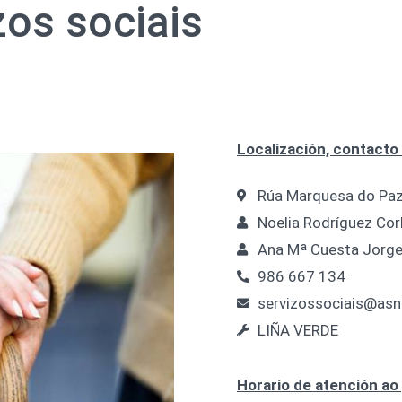
zos sociais
Localización, contacto 
Rúa Marquesa do Paz
Noelia Rodríguez Corb
Ana Mª Cuesta Jorge 
986 667 134
servizossociais@asn
LIÑA VERDE
Horario de atención ao 