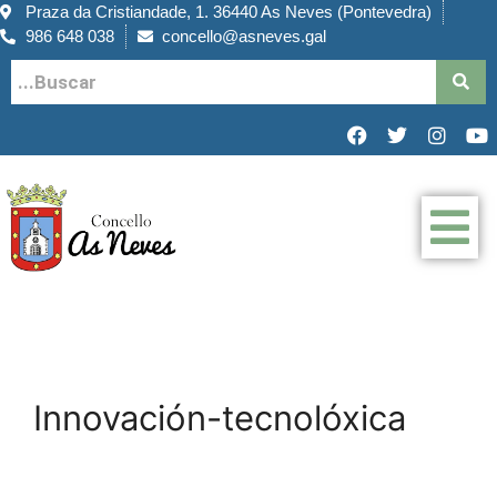
Praza da Cristiandade, 1. 36440 As Neves (Pontevedra)
986 648 038
concello@asneves.gal
Innovación-tecnolóxica