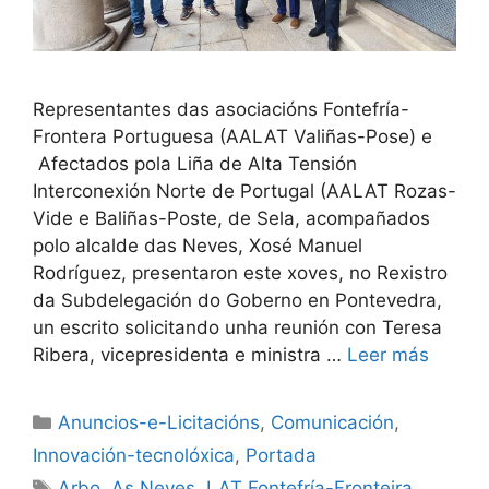
Representantes das asociacións Fontefría-
Frontera Portuguesa (AALAT Valiñas-Pose) e
Afectados pola Liña de Alta Tensión
Interconexión Norte de Portugal (AALAT Rozas-
Vide e Baliñas-Poste, de Sela, acompañados
polo alcalde das Neves, Xosé Manuel
Rodríguez, presentaron este xoves, no Rexistro
da Subdelegación do Goberno en Pontevedra,
un escrito solicitando unha reunión con Teresa
Ribera, vicepresidenta e ministra …
Leer más
Anuncios-e-Licitacións
,
Comunicación
,
Innovación-tecnolóxica
,
Portada
Arbo
,
As Neves
,
LAT Fontefría-Fronteira