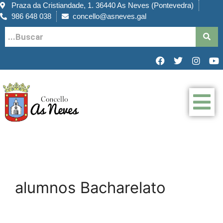
Praza da Cristiandade, 1. 36440 As Neves (Pontevedra)
986 648 038
concello@asneves.gal
alumnos Bacharelato