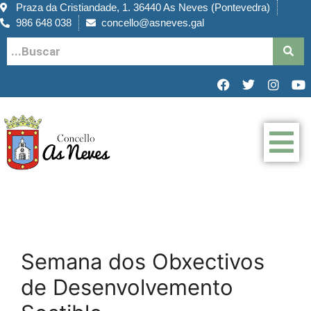
Praza da Cristiandade, 1. 36440 As Neves (Pontevedra)
986 648 038
concello@asneves.gal
Semana dos Obxectivos
de Desenvolvemento