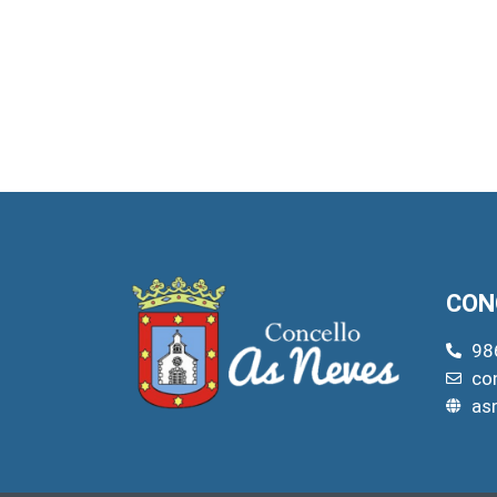
CON
98
co
as