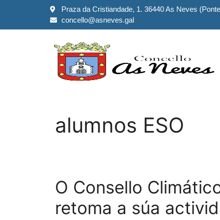
Praza da Cristiandade, 1. 36440 As Neves (Pont
concello@asneves.gal
alumnos ESO
O Consello Climátic
retoma a súa activi