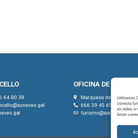
CELLO
OFICINA DE TURISM
6 64 80 38
Marquesa do Pazo, 22
Utilizamos C
correcto fu
ncello@asneves.gal
666 39 45 65
en redes, e 
neves.gal
turismo@asneves.gal
botón corre
A