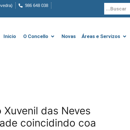
evedra)
986 648 038
Inicio
O Concello
Novas
Áreas e Servizos
o Xuvenil das Neves
dade coincidindo coa