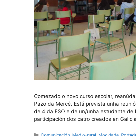
Comezado o novo curso escolar, reanúdan
Pazo da Mercé. Está prevista unha reuni
de 4 da ESO e de un/unha estudante de B
participación dos catro creados en Galici
Comunicación
,
Medio-rural
,
Mocidade
,
Portad