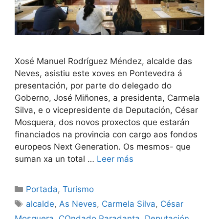
Xosé Manuel Rodríguez Méndez, alcalde das
Neves, asistiu este xoves en Pontevedra á
presentación, por parte do delegado do
Goberno, José Miñones, a presidenta, Carmela
Silva, e o vicepresidente da Deputación, César
Mosquera, dos novos proxectos que estarán
financiados na provincia con cargo aos fondos
europeos Next Generation. Os mesmos- que
suman xa un total …
Leer más
Portada
,
Turismo
alcalde
,
As Neves
,
Carmela Silva
,
César
Mosquera
,
COndado Paradanta
,
Deputación
,