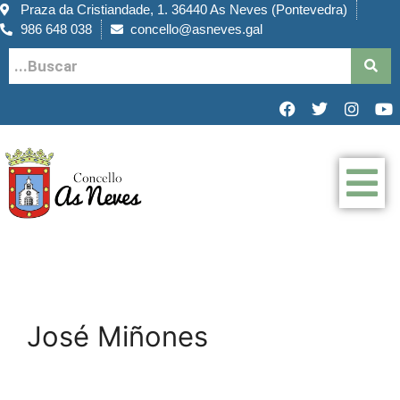
Praza da Cristiandade, 1. 36440 As Neves (Pontevedra)
986 648 038
concello@asneves.gal
José Miñones