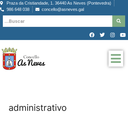
Praza da Cristiandade, 1. 36440 As Neves (Pontevedra)
986 648 038
concello@asneves.gal
administrativo