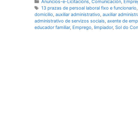
Anuncios-e-Licitacións
,
Comunicación
,
Empre
13 prazas de persoal laboral fixo e funcionario
domicilio
,
auxiliar administrativo
,
auxiliar administ
administrativo de servizos sociais
,
axente de emp
educador familiar
,
Emprego
,
limpiador
,
Sol do Co