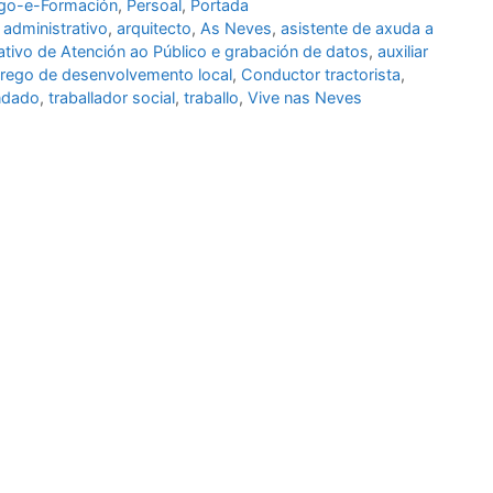
go-e-Formación
,
Persoal
,
Portada
,
administrativo
,
arquitecto
,
As Neves
,
asistente de axuda a
rativo de Atención ao Público e grabación de datos
,
auxiliar
rego de desenvolvemento local
,
Conductor tractorista
,
ndado
,
traballador social
,
traballo
,
Vive nas Neves