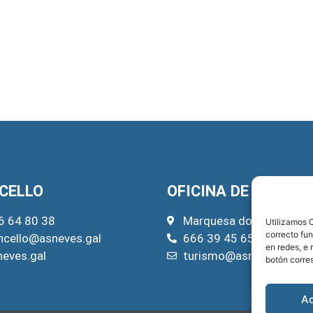
CELLO
OFICINA DE TURISM
6 64 80 38
Marquesa do Pazo, 22
Utilizamos C
correcto fu
ncello@asneves.gal
666 39 45 65
en redes, e 
neves.gal
turismo@asneves.gal
botón corre
A