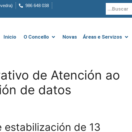
evedra)
986 648 038
Inicio
O Concello
Novas
Áreas e Servizos
rativo de Atención ao
ión de datos
 estabilización de 13