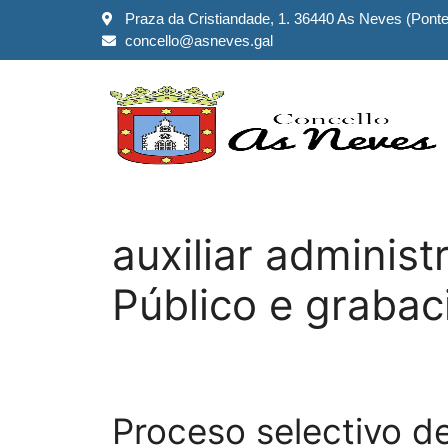
Praza da Cristiandade, 1. 36440 As Neves (Pont
concello@asneves.gal
auxiliar administ
Público e grabac
Proceso selectivo de