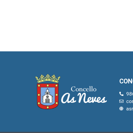
CON
98
co
as