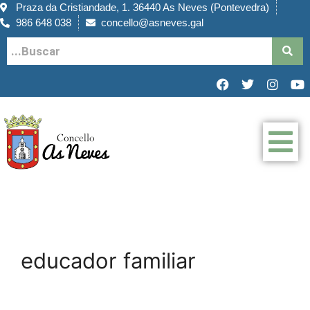
Praza da Cristiandade, 1. 36440 As Neves (Pontevedra)
986 648 038
concello@asneves.gal
educador familiar