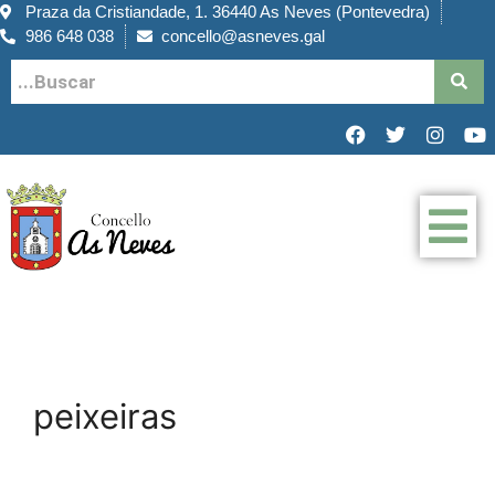
Praza da Cristiandade, 1. 36440 As Neves (Pontevedra)
986 648 038
concello@asneves.gal
peixeiras