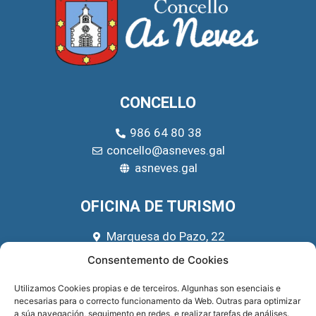
CONCELLO
986 64 80 38
concello@asneves.gal
asneves.gal
OFICINA DE TURISMO
Marquesa do Pazo, 22
666 39 45 65
Consentemento de Cookies
turismo@asneves.gal
Utilizamos Cookies propias e de terceiros. Algunhas son esenciais e
necesarias para o correcto funcionamento da Web. Outras para optimizar
REDES SOCIAIS
a súa navegación, seguimento en redes, e realizar tarefas de análises.