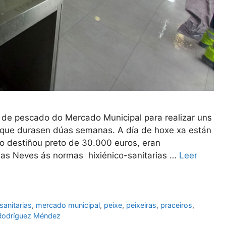
de pescado do Mercado Municipal para realizar uns
o que durasen dúas semanas. A día de hoxe xa están
lo destiñou preto de 30.000 euros, eran
das Neves ás normas hixiénico-sanitarias …
Leer
sanitarias
,
mercado municipal
,
peixe
,
peixeiras
,
praceiros
,
Rodríguez Méndez