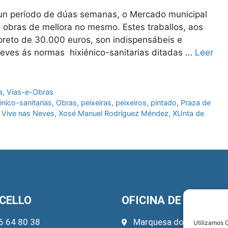
 un período de dúas semanas, o Mercado municipal
 obras de mellora no mesmo. Estes traballos, aos
preto de 30.000 euros, son indispensábeis e
Neves ás normas hixiénico-sanitarias ditadas …
Leer
a
,
Vías-e-Obras
nico-sanitarias
,
Obras
,
peixeiras
,
peixeiros
,
pintado
,
Praza de
,
Vive nas Neves
,
Xosé Manuel Rodríguez Méndez
,
XUnta de
CELLO
OFICINA DE TURISM
6 64 80 38
Marquesa do Pazo, 22
Utilizamos C