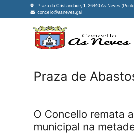
Praza da Cristiandade, 1. 36440 As Neves (Pont
concello@asneves.gal
Praza de Abasto
O Concello remata 
municipal na metade