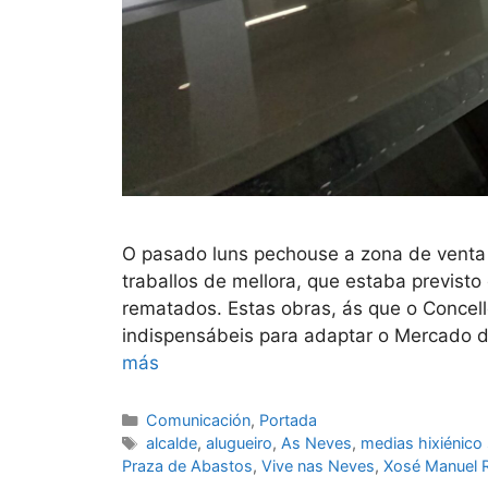
O pasado luns pechouse a zona de venta 
traballos de mellora, que estaba previst
rematados. Estas obras, ás que o Concel
indispensábeis para adaptar o Mercado 
más
Comunicación
,
Portada
alcalde
,
alugueiro
,
As Neves
,
medias hixiénico 
Praza de Abastos
,
Vive nas Neves
,
Xosé Manuel 