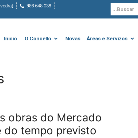
evedra)
986 648 038
Inicio
O Concello
Novas
Áreas e Servizos
s
as obras do Mercado
 do tempo previsto