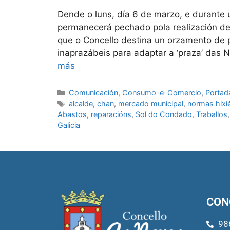
Dende o luns, día 6 de marzo, e durante
permanecerá pechado pola realización de
que o Concello destina un orzamento de 
inaprazábeis para adaptar a ‘praza’ das 
más
Comunicación
,
Consumo-e-Comercio
,
Portad
alcalde
,
chan
,
mercado municipal
,
normas hixié
Abastos
,
reparacións
,
Sol do Condado
,
Traballos
Galicia
CON
98