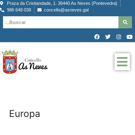
Praza da Cristiandade, 1. 36440 As Neves (Pontevedra)
986 648 038
concello@asneves.gal
Europa