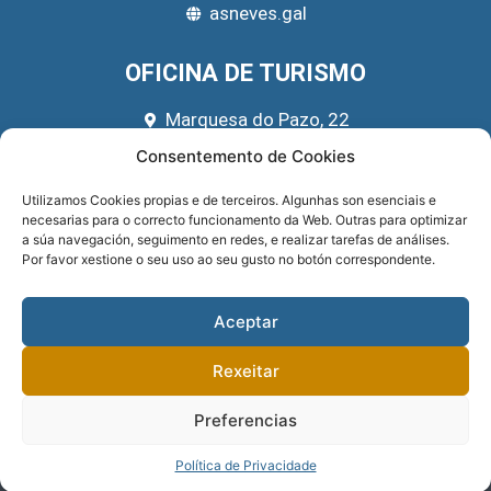
asneves.gal
OFICINA DE TURISMO
Marquesa do Pazo, 22
666 39 45 65
Consentemento de Cookies
turismo@asneves.gal
Utilizamos Cookies propias e de terceiros. Algunhas son esenciais e
necesarias para o correcto funcionamento da Web. Outras para optimizar
REDES SOCIAIS
a súa navegación, seguimento en redes, e realizar tarefas de análises.
Por favor xestione o seu uso ao seu gusto no botón correspondente.
Aceptar
Rexeitar
Preferencias
Sitio implementado por
GNOMIO SOLUCIONES WEB
. Financiado pola
DEPUTACIÓN DE PONTEVEDRA
.
PRIVACIDADE
.
Política de Privacidade