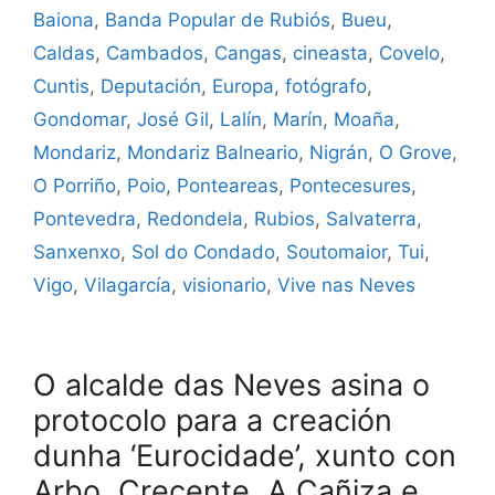
Baiona
,
Banda Popular de Rubiós
,
Bueu
,
Caldas
,
Cambados
,
Cangas
,
cineasta
,
Covelo
,
Cuntis
,
Deputación
,
Europa
,
fotógrafo
,
Gondomar
,
José Gil
,
Lalín
,
Marín
,
Moaña
,
Mondariz
,
Mondariz Balneario
,
Nigrán
,
O Grove
,
O Porriño
,
Poio
,
Ponteareas
,
Pontecesures
,
Pontevedra
,
Redondela
,
Rubios
,
Salvaterra
,
Sanxenxo
,
Sol do Condado
,
Soutomaior
,
Tui
,
Vigo
,
Vilagarcía
,
visionario
,
Vive nas Neves
O alcalde das Neves asina o
protocolo para a creación
dunha ‘Eurocidade’, xunto con
Arbo, Crecente, A Cañiza e