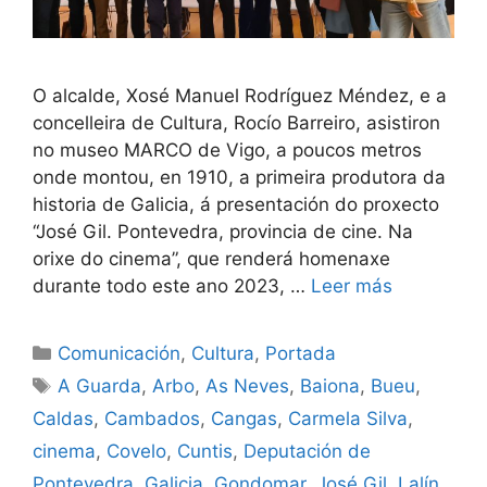
O alcalde, Xosé Manuel Rodríguez Méndez, e a
concelleira de Cultura, Rocío Barreiro, asistiron
no museo MARCO de Vigo, a poucos metros
onde montou, en 1910, a primeira produtora da
historia de Galicia, á presentación do proxecto
“José Gil. Pontevedra, provincia de cine. Na
orixe do cinema”, que renderá homenaxe
durante todo este ano 2023, …
Leer más
Comunicación
,
Cultura
,
Portada
A Guarda
,
Arbo
,
As Neves
,
Baiona
,
Bueu
,
Caldas
,
Cambados
,
Cangas
,
Carmela Silva
,
cinema
,
Covelo
,
Cuntis
,
Deputación de
Pontevedra
,
Galicia
,
Gondomar
,
José Gil
,
Lalín
,