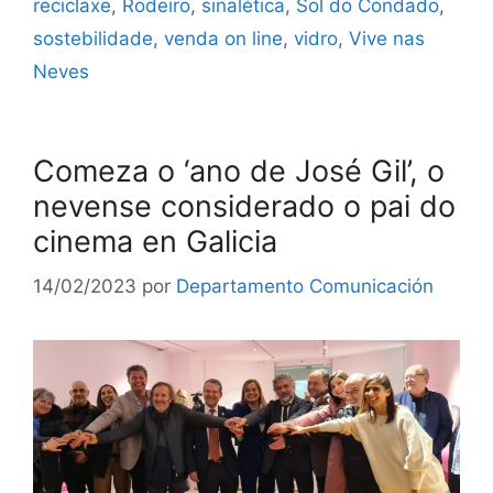
reciclaxe
,
Rodeiro
,
sinalética
,
Sol do Condado
,
sostebilidade
,
venda on line
,
vidro
,
Vive nas
Neves
Comeza o ‘ano de José Gil’, o
nevense considerado o pai do
cinema en Galicia
14/02/2023
por
Departamento Comunicación