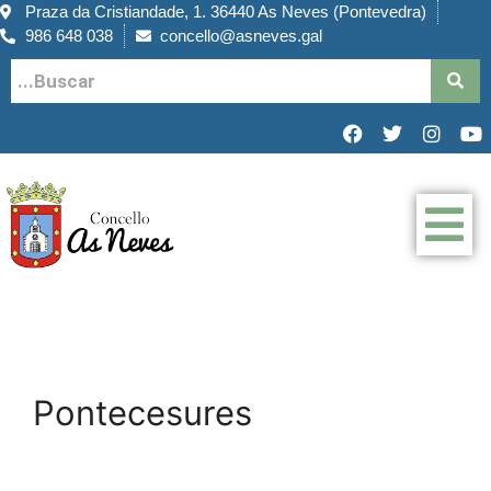
Praza da Cristiandade, 1. 36440 As Neves (Pontevedra)
986 648 038
concello@asneves.gal
Pontecesures