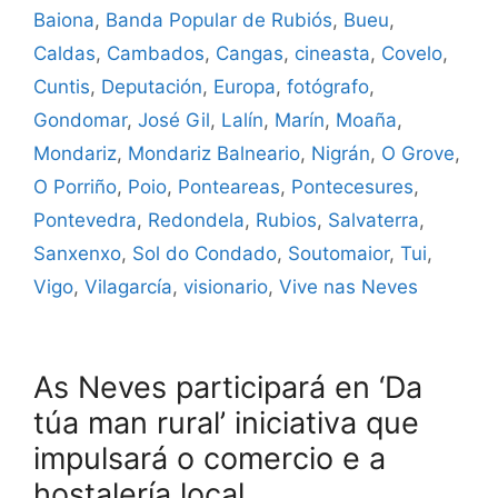
Baiona
,
Banda Popular de Rubiós
,
Bueu
,
Caldas
,
Cambados
,
Cangas
,
cineasta
,
Covelo
,
Cuntis
,
Deputación
,
Europa
,
fotógrafo
,
Gondomar
,
José Gil
,
Lalín
,
Marín
,
Moaña
,
Mondariz
,
Mondariz Balneario
,
Nigrán
,
O Grove
,
O Porriño
,
Poio
,
Ponteareas
,
Pontecesures
,
Pontevedra
,
Redondela
,
Rubios
,
Salvaterra
,
Sanxenxo
,
Sol do Condado
,
Soutomaior
,
Tui
,
Vigo
,
Vilagarcía
,
visionario
,
Vive nas Neves
As Neves participará en ‘Da
túa man rural’ iniciativa que
impulsará o comercio e a
hostalería local